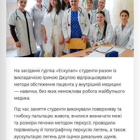
На засіданні гуртка «Ескулап» студенти разом із
викладачкою Іриною Джулою відпрацьовували
методи обстеження пацієнта у внутрішній медицині
— навички, без яких неможлива робота майбутнього
медика.
Під час заняття студенти виконували поверхневу та
глибоку пальпацію живота, вчилися визначати межі
та розміри печінки методом перкусії, проводили
порівняльну й топографічну перкусію легень, а також
аускультацію легень для оцінки дихальних шумів.