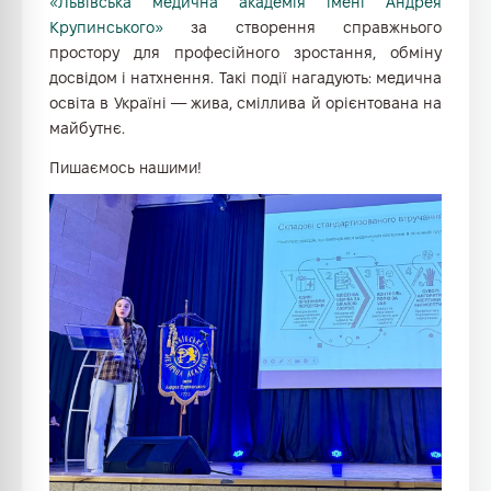
«Львівська медична академія імені Андрея
Крупинського»
за створення справжнього
простору для професійного зростання, обміну
досвідом і натхнення. Такі події нагадують: медична
освіта в Україні — жива, сміллива й орієнтована на
майбутнє.
Пишаємось нашими!