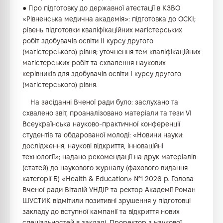
● Про підготовку до державної атестації в КЗВО
«Рівненська медична академія»: підготовка до ОСКІ;
рівень підготовки кваліфікаційних магістерських
робіт здобувачів освіти ІІ курсу другого
(магістерського) рівня; уточнення тем кваліфікаційних
магістерських робіт та схвалення наукових
керівників для здобувачів освіти І курсу другого
(магістерського) рівня.
На засіданні Вченої ради було: заслухано та
схвалено звіт, проаналізовано матеріали та тези VI
Всеукраїнська науково-практичної конференції
студентів та обдарованої молоді: «Новини науки:
дослідження, наукові відкриття, інноваційні
технології»; надано рекомендації на друк матеріалів
(статей) до наукового журналу (фахового видання
категорії Б) «Health & Education» №1 2026 р. Голова
Вченої ради Віталій УНДІР та ректор Академії Роман
ШУСТИК відмітили позитивні зрушення у підготовці
закладу до вступної кампанії та відкриття нових
спеціальностей в закладі. Проректор з наукової